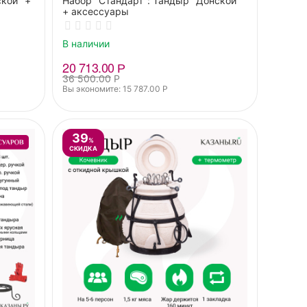
кой" +
Набор "Стандарт": Тандыр "Донской"
+ аксессуары
В наличии
20 713.00
Р
36 500.00
Р
Вы экономите: 
15 787.00
Р
39
%
СКИДКА