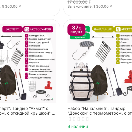
Р
17 800.00
Р
: 
9 300.00
Р
Вы экономите: 
1 300.00
Р
37
%
СКИДКА
перт": Тандыр "Ахмат" с
Набор "Начальный": Тандыр
м, с откидной крышкой" +
"Донской" с термометром, с о
ы
крышкой" + аксессуары
В наличии