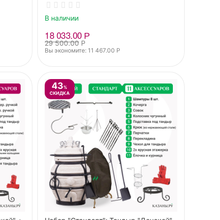
В наличии
18 033.00
Р
29 500.00
Р
Вы экономите: 
11 467.00
Р
43
%
СКИДКА