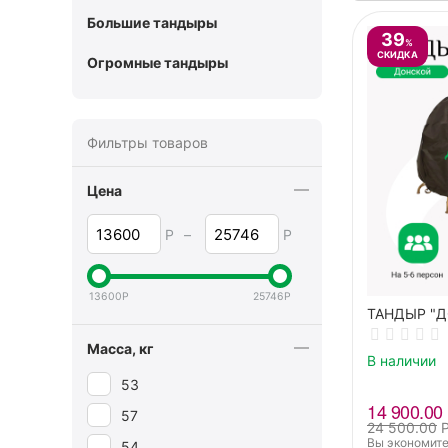
Большие тандыры
39
%
СКИДКА
Огромные тандыры
Фильтры товаров
Цена
Р
–
Р
13600
Р
25746
Р
ТАНДЫР "
Масса, кг
В наличии
53
14 900.00
57
24 500.00
Вы экономите
54