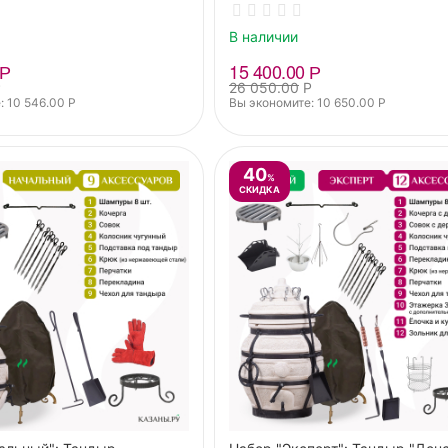
В наличии
Р
15 400.00
Р
Р
26 050.00
Р
: 
10 546.00
Р
Вы экономите: 
10 650.00
Р
40
%
СКИДКА