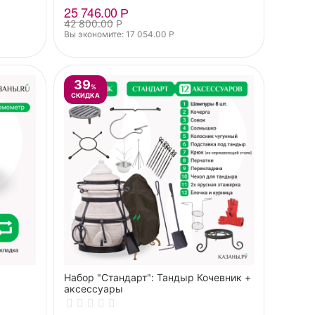
25 746.00
Р
42 800.00
Р
Вы экономите: 
17 054.00
Р
39
%
СКИДКА
Набор "Стандарт": Тандыр Кочевник +
аксессуары