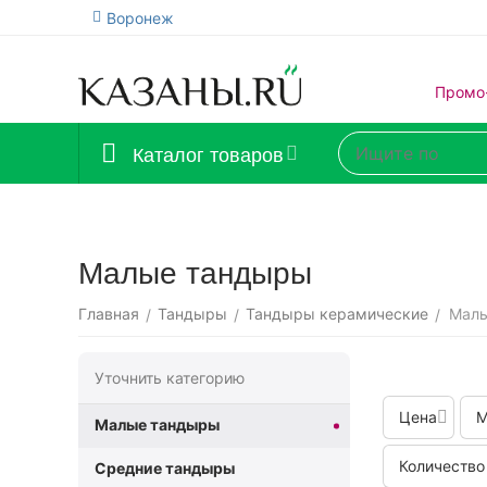
Воронеж
Промо
Каталог товаров
Малые тандыры
Главная
Тандыры
Тандыры керамические
Мал
/
/
/
Уточнить категорию
Цена
М
Малые тандыры
Количество
Средние тандыры