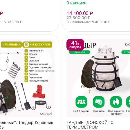
В наличии
Р
14 100.00
Р
Р
23 500.00
Р
: 
15 333.00
Р
Вы экономите: 
9 400.00
Р
41
%
СКИДКА
альный": Тандыр Кочевник
ТАНДЫР "ДОНСКОЙ" С
ры
ТЕРМОМЕТРОМ