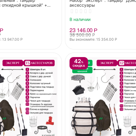
альный": Тандыр
Набор "Эксперт": Тандыр "Донс
с откидной крышкой" +
аксессуары
ы
В наличии
Р
23 146.00
Р
Р
38 500.00
Р
: 
13 947.00
Р
Вы экономите: 
15 354.00
Р
42
%
СКИДКА