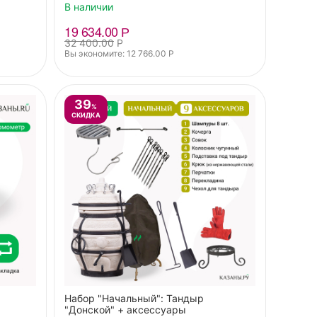
В наличии
19 634.00
Р
32 400.00
Р
Вы экономите: 
12 766.00
Р
39
%
СКИДКА
Набор "Начальный": Тандыр
"Донской" + аксессуары