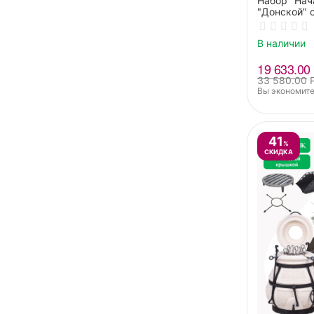
Набор "Нач
"Донской" 
аксессуар
В наличии
19 633.00
33 580.00
Вы экономите
41
%
СКИДКА