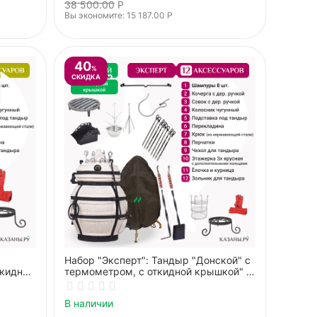
38 500.00
Р
Вы экономите: 
15 187.00
Р
40
%
СКИДКА
Набор "Эксперт": Тандыр "Донской" с
ткидной
термометром, с откидной крышкой" +
аксессуары
В наличии