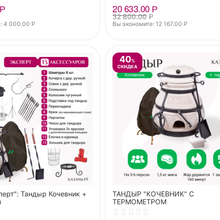
Р
20 633.00
Р
Р
32 800.00
Р
: 
4 000.00
Р
Вы экономите: 
12 167.00
Р
40
%
СКИДКА
перт": Тандыр Кочевник +
ТАНДЫР "КОЧЕВНИК" С
ы
ТЕРМОМЕТРОМ