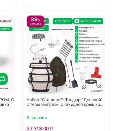
39
%
СКИДКА
РОМ, С
Набор "Стандарт": Тандыр "Донской"
авка
с термометром, с откидной крышкой"
+ аксессуары
В наличии
23 313.00
Р