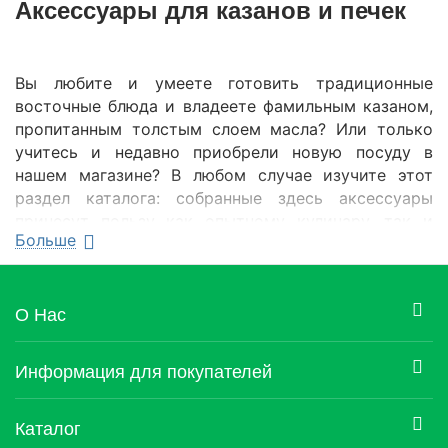
Аксессуары для казанов и печек
Вы любите и умеете готовить традиционные
восточные блюда и владеете фамильным казаном,
пропитанным толстым слоем масла? Или только
учитесь и недавно приобрели новую посуду в
нашем магазине? В любом случае изучите этот
раздел каталога: собранные здесь аксессуары
принесут пользу как опытному кулинару, так и
Больше
новичку.
Какие же приспособления обязательно
понадобятся повару?
О Нас
Шумовка для казана купить
необходимо в
любом случае. Готовите ли вы на газовой плите
Информация для покупателей
или над костром – с бульона надо снимать шум,
а обжаривающиеся продукты перемешивать. С
Каталог
обеими функциями хорошо справляется