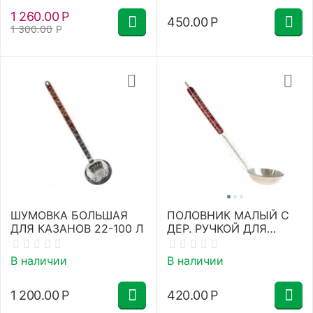
1 260.00
Р
450.00
Р
1 300.00
Р
ШУМОВКА БОЛЬШАЯ
ПОЛОВНИК МАЛЫЙ С
ДЛЯ КАЗАНОВ 22-100 Л
ДЕР. РУЧКОЙ ДЛЯ
КАЗАНОВ НА 4-10
ЛИТРОВ
В наличии
В наличии
1 200.00
Р
420.00
Р