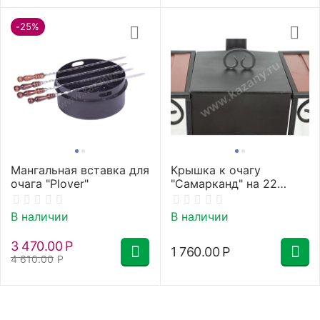
-25%
Мангальная вставка для
Крышка к очагу
очага "Plover"
"Самарканд" на 22
литра
В наличии
В наличии
3 470.00
Р
1 760.00
Р
4 610.00
Р