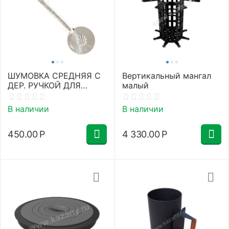
ШУМОВКА СРЕДНЯЯ С
Вертикальный мангал
ДЕР. РУЧКОЙ ДЛЯ
малый
КАЗАНОВ НА 8-16
ЛИТРОВ
В наличии
В наличии
450.00
Р
4 330.00
Р