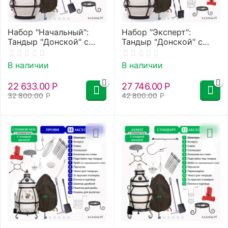
Набор "Начальный":
Набор "Эксперт":
Тандыр "Донской" с
Тандыр "Донской" с
термометром, с
термометром, с
откидной крышкой" +
откидной крышкой" +
В наличии
В наличии
аксессуары
аксессуары
22 633.00
Р
27 746.00
Р
32 800.00
Р
42 800.00
Р