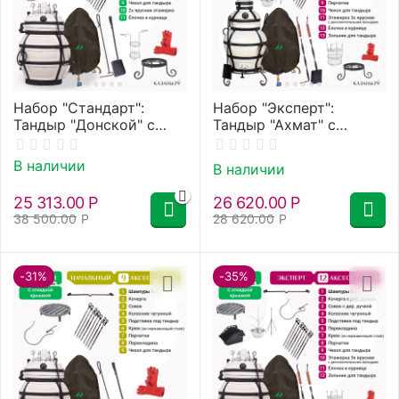
Набор "Стандарт":
Набор "Эксперт":
Тандыр "Донской" с
Тандыр "Ахмат" с
термометром, с
термометром, с
откидной крышкой" +
откидной крышкой" +
В наличии
В наличии
аксессуары
аксессуары
25 313.00
Р
26 620.00
Р
38 500.00
Р
28 620.00
Р
-31%
-35%