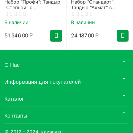
Набор "Профи": Тандыр
Набор "Стандарт":
"Степной" с
Тандыр "Ахмат" с
термометром, с
термометром, с
откидной крышкой +
откидной крышкой" +
В наличии
В наличии
аксессуары
аксессуары
51 546.00
Р
24 187.00
Р
О Нас
Информация для покупателей
Каталог
Контакты
© 2012 - 2024 kazany.ru