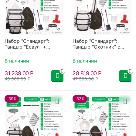
Набор "Стандарт":
Набор "Стандарт":
Тандыр "Есаул" +
Тандыр "Охотник" с
аксессуары
откидной крышкой +
аксессуары
В наличии
В наличии
31 239.00
Р
28 819.00
Р
48 500.00
Р
47 500.00
Р
-39%
-32%