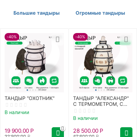
Большие тандыры
Огромные тандыры
-40%
-40%
ТАНДЫР "ОХОТНИК"
ТАНДЫР "АЛЕКСАНДР"
С ТЕРМОМЕТРОМ, С
ОТКИДНОЙ КРЫШКОЙ
В наличии
+ ПОДСТАВКА
В наличии
19 900.00
Р
28 500.00
Р
32 900.00
Р
47 600.00
Р