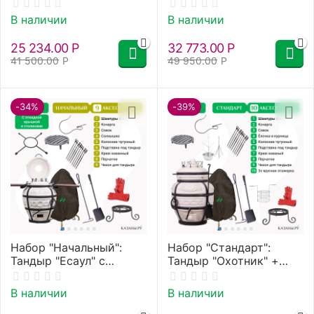
откидной крышкой +
аксессуары
В наличии
В наличии
25 234.00
Р
32 773.00
Р
41 500.00
Р
49 950.00
Р
-34%
-39%
Набор "Начальный":
Набор "Стандарт":
Тандыр "Есаул" с
Тандыр "Охотник" +
откидной крышкой, со
аксессуары
столиками +
В наличии
В наличии
аксессуары