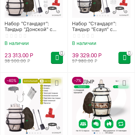
Набор "Стандарт":
Набор "Стандарт":
Тандыр "Донской" с
Тандыр "Есаул" с
термометром, с
откидной крышкой, со
откидной крышкой" +
столиками +
В наличии
В наличии
аксессуары
аксессуары
23 313.00
Р
39 329.00
Р
38 500.00
Р
57 980.00
Р
-40%
-7%