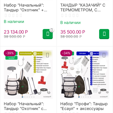
Набор "Начальный":
ТАНДЫР "КАЗАЧИЙ" С
Тандыр "Охотник" +
ТЕРМОМЕТРОМ, С
аксессуары
ОТКИДНОЙ КРЫШКОЙ
+ подставка
В наличии
В наличии
23 134.00
Р
35 500.00
Р
38 500.00
Р
38 000.00
Р
-39%
-34%
Набор "Начальный":
Набор "Профи": Тандыр
Тандыр "Охотник" с
"Есаул" + аксессуары