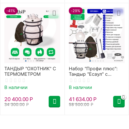
-41%
-29%
ТАНДЫР "ОХОТНИК" С
Набор "Профи плюс":
ТЕРМОМЕТРОМ
Тандыр "Есаул" с
откидной крышкой, со
столиками +
В наличии
В наличии
аксессуары
20 400.00
Р
41 634.00
Р
34 300.00
Р
58 500.00
Р