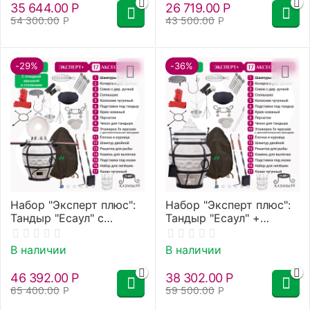
35 644.00
Р
26 719.00
Р
54 300.00
Р
43 500.00
Р
-29%
-36%
Набор "Эксперт плюс":
Набор "Эксперт плюс":
Тандыр "Есаул" с
Тандыр "Есаул" +
откидной крышкой, со
аксессуары
столиками +
В наличии
В наличии
аксессуары
46 392.00
Р
38 302.00
Р
65 400.00
Р
59 500.00
Р